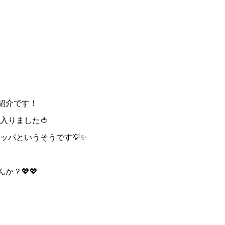
紹介です！
入りました🍅
ッパというそうです💡✨
か？💖💖