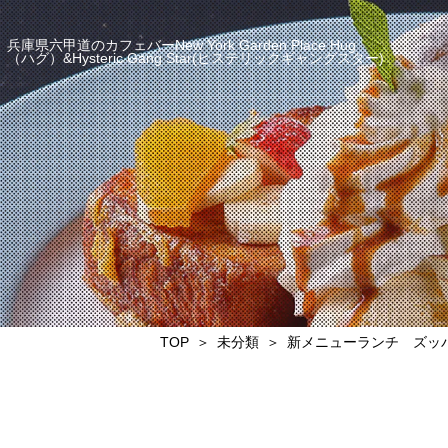
兵庫県六甲道のカフェバーNew York Garden Place Hug
（ハグ）&Hysteric Gang Star(ヒステリックギャングスター)
TOP
未分類
新メニューランチ ズッパ