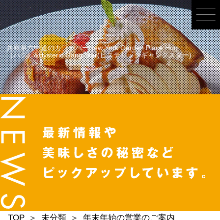
兵庫県六甲道のカフェバーNew York Garden Place Hug
（ハグ）&Hysteric Gang Star(ヒステリックギャングスター)
TOP
未分類
年末年始の営業のご案内