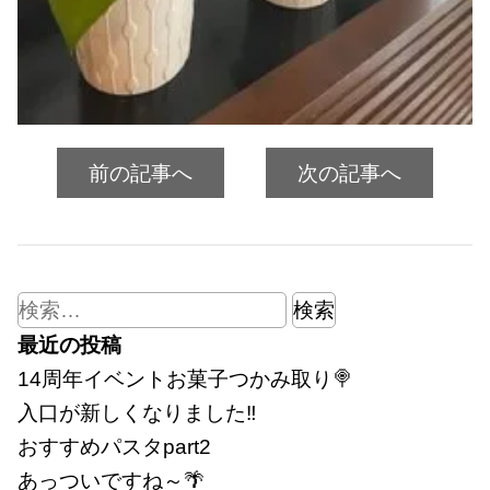
前の記事へ
次の記事へ
検
索:
最近の投稿
14周年イベントお菓子つかみ取り🍭
入口が新しくなりました‼
おすすめパスタpart2
あっついですね～🌴