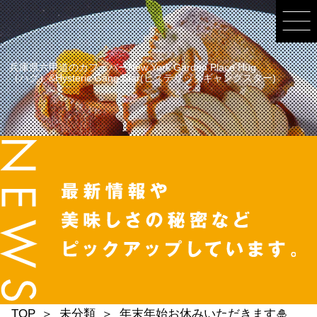
兵庫県六甲道のカフェバーNew York Garden Place Hug
（ハグ）&Hysteric Gang Star(ヒステリックギャングスター)
TOP
未分類
年末年始お休みいただきます🎍