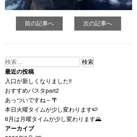
前の記事へ
次の記事へ
検
索:
最近の投稿
入口が新しくなりました‼
おすすめパスタpart2
あっついですね～🌴
本日火曜タイムが少し変わります🍉
8月は月曜タイムが少し変わります🌄
アーカイブ