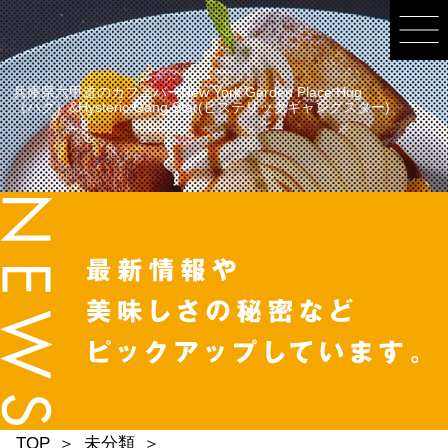
兵庫県六甲道のカフェバーNew York Garden Place Hug
（ハグ）&Hysteric Gang Star(ヒステリックギャングスター)
TOP
未分類