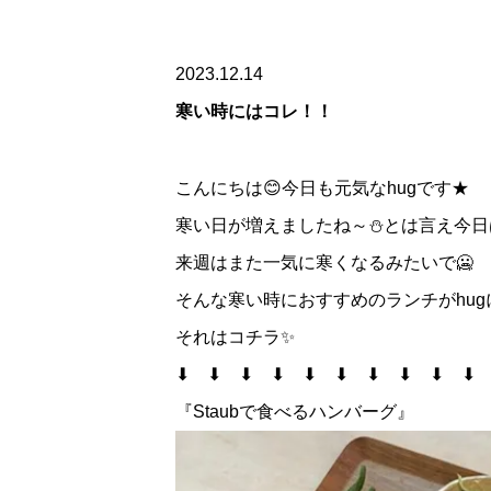
2023.12.14
寒い時にはコレ！！
こんにちは😊今日も元気なhugです★
寒い日が増えましたね～⛄とは言え今日
来週はまた一気に寒くなるみたいで🥶
そんな寒い時におすすめのランチがhug
それはコチラ✨
⬇ ⬇ ⬇ ⬇ ⬇ ⬇ ⬇ ⬇ ⬇ 
『Staubで食べるハンバーグ』