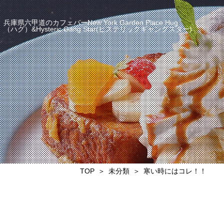
兵庫県六甲道のカフェバーNew York Garden Place Hug
（ハグ）&Hysteric Gang Star(ヒステリックギャングスター)
TOP
未分類
寒い時にはコレ！！