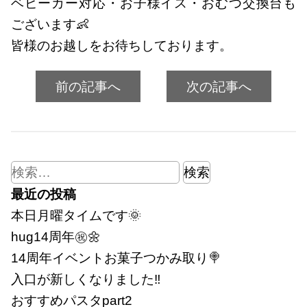
ベビーカー対応・お子様イス・おむつ交換台も
ございます👶
皆様のお越しをお待ちしております。
前の記事へ
次の記事へ
検
索:
最近の投稿
本日月曜タイムです🌞
hug14周年㊗🌼
14周年イベントお菓子つかみ取り🍭
入口が新しくなりました‼
おすすめパスタpart2