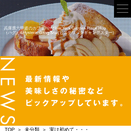
兵庫県六甲道のカフェバーNew York Garden Place Hug
（ハグ）&Hysteric Gang Star(ヒステリックギャングスター)
TOP
未分類
実は初めて・・・