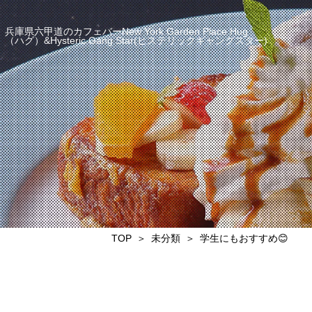
兵庫県六甲道のカフェバーNew York Garden Place Hug
（ハグ）&Hysteric Gang Star(ヒステリックギャングスター)
TOP
未分類
学生にもおすすめ😊