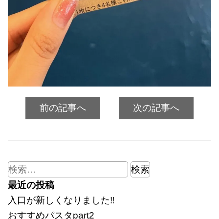
前の記事へ
次の記事へ
検
索:
最近の投稿
入口が新しくなりました‼
おすすめパスタpart2