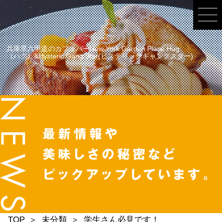
兵庫県六甲道のカフェバーNew York Garden Place Hug
（ハグ）&Hysteric Gang Star(ヒステリックギャングスター)
TOP
未分類
学生さん必見です！