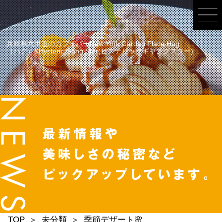
兵庫県六甲道のカフェバーNew York Garden Place Hug
（ハグ）&Hysteric Gang Star(ヒステリックギャングスター)
TOP
未分類
季節デザート🌸