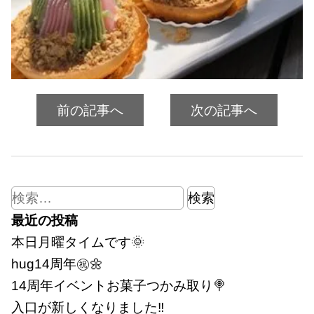
前の記事へ
次の記事へ
検
索:
最近の投稿
本日月曜タイムです🌞
hug14周年㊗🌼
14周年イベントお菓子つかみ取り🍭
入口が新しくなりました‼