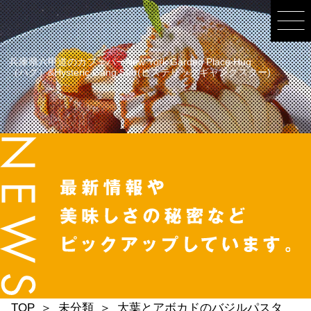
兵庫県六甲道のカフェバーNew York Garden Place Hug
（ハグ）&Hysteric Gang Star(ヒステリックギャングスター)
TOP
未分類
大葉とアボカドのバジルパスタ