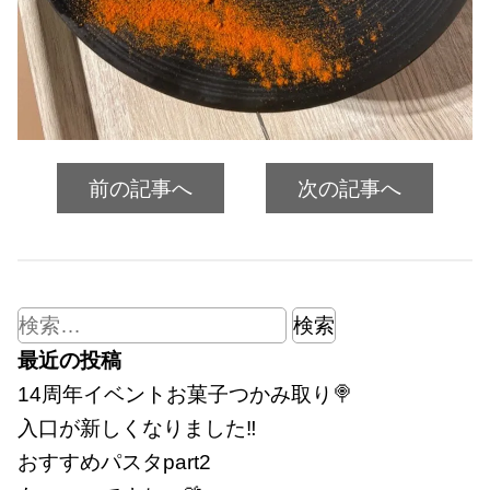
前の記事へ
次の記事へ
検
索:
最近の投稿
14周年イベントお菓子つかみ取り🍭
入口が新しくなりました‼
おすすめパスタpart2