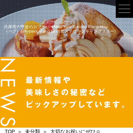
兵庫県六甲道のカフェバーNew York Garden Place Hug
（ハグ）&Hysteric Gang Star(ヒステリックギャングスター)
TOP
未分類
大切なお祝いにぜひ☺