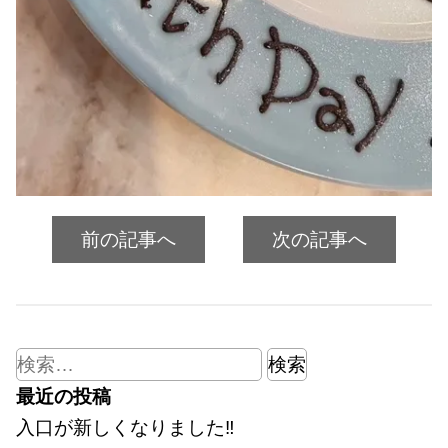
前の記事へ
次の記事へ
検
索:
最近の投稿
入口が新しくなりました‼