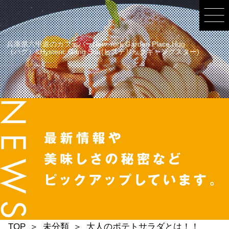
兵庫県六甲道のカフェバーNew York Garden Place Hug
（ハグ）&Hysteric Gang Star(ヒステリックギャングスター)
TOP
未分類
大人のポテトサラダとは！！