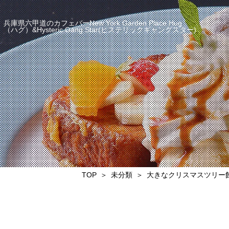
兵庫県六甲道のカフェバーNew York Garden Place Hug
（ハグ）&Hysteric Gang Star(ヒステリックギャングスター)
TOP
未分類
大きなクリスマスツリー飾