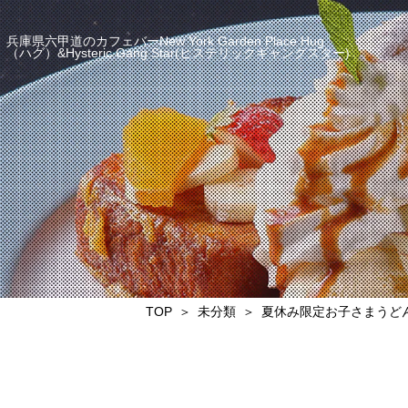
兵庫県六甲道のカフェバーNew York Garden Place Hug
（ハグ）&Hysteric Gang Star(ヒステリックギャングスター)
TOP
未分類
夏休み限定お子さまうど