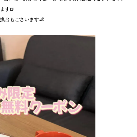
ます🍺
換台もごさいます👶