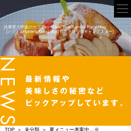
兵庫県六甲道のカフェバーNew York Garden Place Hug
（ハグ）&Hysteric Gang Star(ヒステリックギャングスター)
TOP
未分類
夏メニュー考案中…🌞