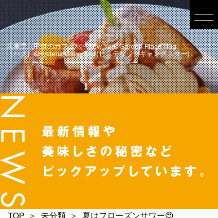
兵庫県六甲道のカフェバーNew York Garden Place Hug
（ハグ）&Hysteric Gang Star(ヒステリックギャングスター)
TOP
未分類
夏はフローズンサワー😍