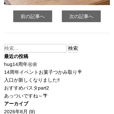
前の記事へ
次の記事へ
検
索:
最近の投稿
hug14周年㊗🌼
14周年イベントお菓子つかみ取り🍭
入口が新しくなりました‼
おすすめパスタpart2
あっついですね～🌴
アーカイブ
2026年8月
(9)