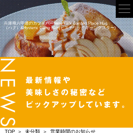
兵庫県六甲道のカフェバーNew York Garden Place Hug
（ハグ）&Hysteric Gang Star(ヒステリックギャングスター)
TOP
未分類
営業時間のお知らせ