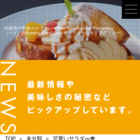
兵庫県六甲道のカフェバーNew York Garden Place Hug
（ハグ）&Hysteric Gang Star(ヒステリックギャングスター)
TOP
未分類
可愛いサラダ🥗🍓