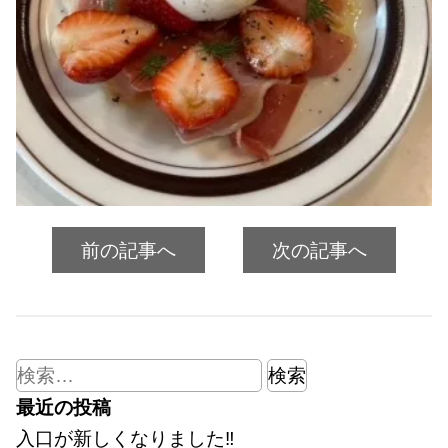
前の記事へ
次の記事へ
検
索:
最近の投稿
入口が新しくなりました‼