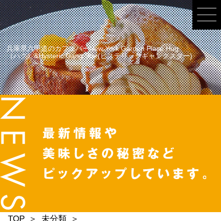
兵庫県六甲道のカフェバーNew York Garden Place Hug
（ハグ）&Hysteric Gang Star(ヒステリックギャングスター)
TOP
未分類