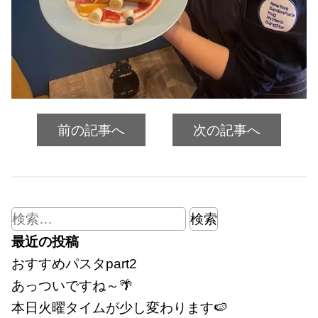
前の記事へ
次の記事へ
検
索:
最近の投稿
おすすめパスタpart2
あっついですね～🌴
本日火曜タイムが少し変わります🍉