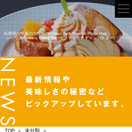
兵庫県六甲道のカフェバーNew York Garden Place Hug
（ハグ）&Hysteric Gang Star(ヒステリックギャングスター)
TOP
未分類