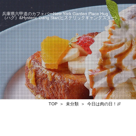
兵庫県六甲道のカフェバーNew York Garden Place Hug
（ハグ）&Hysteric Gang Star(ヒステリックギャングスター)
TOP
未分類
今日は肉の日！🍖