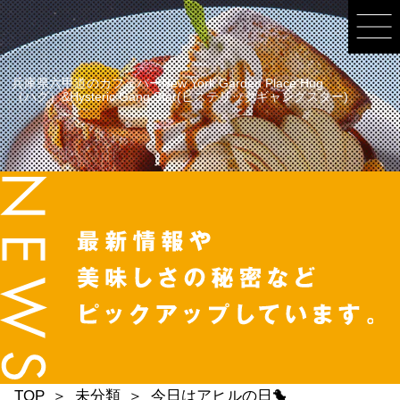
兵庫県六甲道のカフェバーNew York Garden Place Hug
（ハグ）&Hysteric Gang Star(ヒステリックギャングスター)
TOP
未分類
今日はアヒルの日🐤