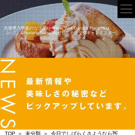
兵庫県六甲道のカフェバーNew York Garden Place Hug
（ハグ）&Hysteric Gang Star(ヒステリックギャングスター)
TOP
未分類
今日でしばらくさようなら👋