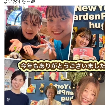
よいお年を～😆