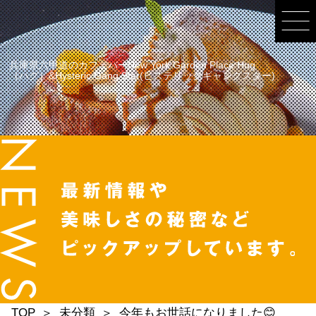
兵庫県六甲道のカフェバーNew York Garden Place Hug
（ハグ）&Hysteric Gang Star(ヒステリックギャングスター)
TOP
未分類
今年もお世話になりました😊