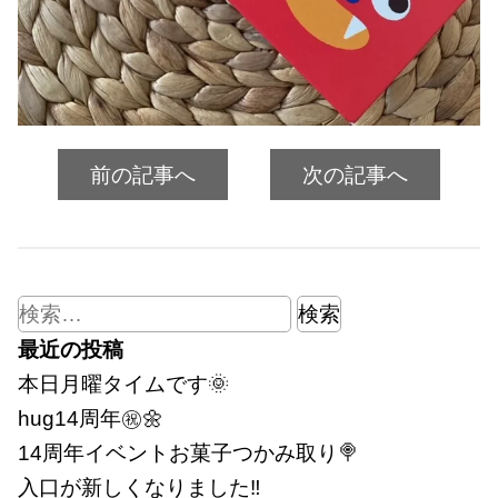
前の記事へ
次の記事へ
検
索:
最近の投稿
本日月曜タイムです🌞
hug14周年㊗🌼
14周年イベントお菓子つかみ取り🍭
入口が新しくなりました‼