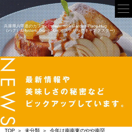
兵庫県六甲道のカフェバーNew York Garden Place Hug
（ハグ）&Hysteric Gang Star(ヒステリックギャングスター)
TOP
未分類
今年は南南東のやや南👹