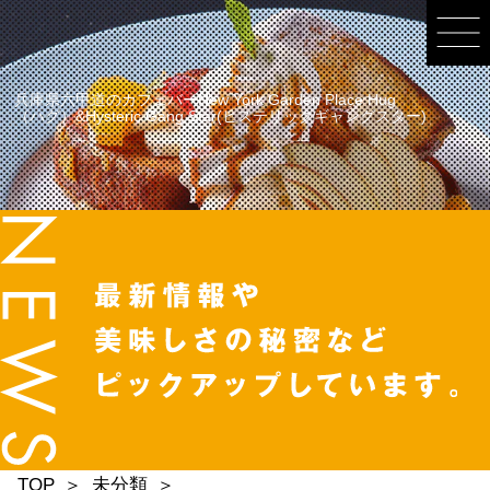
兵庫県六甲道のカフェバーNew York Garden Place Hug
（ハグ）&Hysteric Gang Star(ヒステリックギャングスター)
TOP
未分類