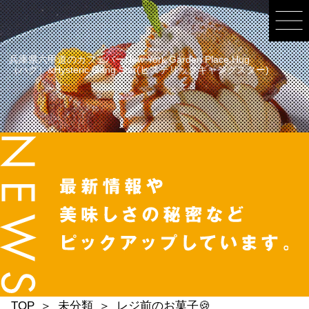
兵庫県六甲道のカフェバーNew York Garden Place Hug
（ハグ）&Hysteric Gang Star(ヒステリックギャングスター)
TOP
未分類
レジ前のお菓子🍪