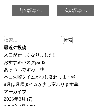
前の記事へ
次の記事へ
検
索:
最近の投稿
入口が新しくなりました‼
おすすめパスタpart2
あっついですね～🌴
本日火曜タイムが少し変わります🍉
8月は月曜タイムが少し変わります🌄
アーカイブ
2026年8月
(7)