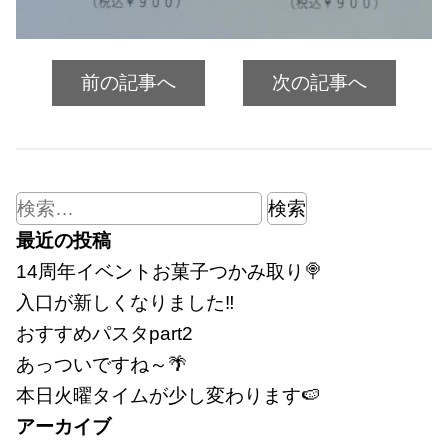
前の記事へ
次の記事へ
検
索:
最近の投稿
14周年イベントお菓子つかみ取り🍭
入口が新しくなりました‼
おすすめパスタpart2
あっついですね～🌴
本日火曜タイムが少し変わります🍉
アーカイブ