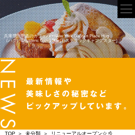
兵庫県六甲道のカフェバーNew York Garden Place Hug
（ハグ）&Hysteric Gang Star(ヒステリックギャングスター)
TOP
未分類
リニューアルオープン☆彡