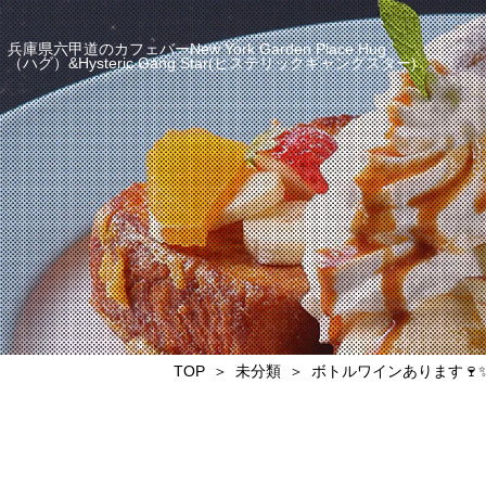
兵庫県六甲道のカフェバーNew York Garden Place Hug
（ハグ）&Hysteric Gang Star(ヒステリックギャングスター)
TOP
未分類
ボトルワインあります🍷