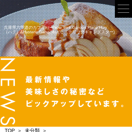
兵庫県六甲道のカフェバーNew York Garden Place Hug
（ハグ）&Hysteric Gang Star(ヒステリックギャングスター)
TOP
未分類