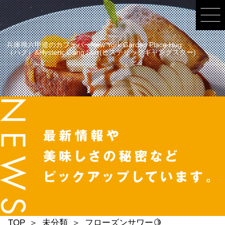
兵庫県六甲道のカフェバーNew York Garden Place Hug
（ハグ）&Hysteric Gang Star(ヒステリックギャングスター)
TOP
未分類
フローズンサワー🍋