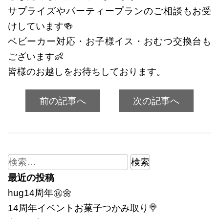
サプライズやパーティープランのご相談もお受
けしています🍻
ベビーカー対応・お子様イス・おむつ交換台も
ございます👶
皆様のお越しをお待ちしております。
前の記事へ
次の記事へ
検
索:
最近の投稿
hug14周年㊗🌼
14周年イベントお菓子つかみ取り🍭