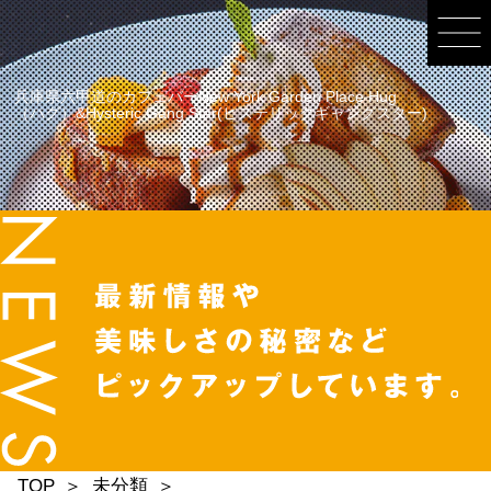
兵庫県六甲道のカフェバーNew York Garden Place Hug
（ハグ）&Hysteric Gang Star(ヒステリックギャングスター)
TOP
未分類