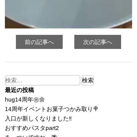
前の記事へ
次の記事へ
検
索:
最近の投稿
hug14周年㊗🌼
14周年イベントお菓子つかみ取り🍭
入口が新しくなりました‼
おすすめパスタpart2