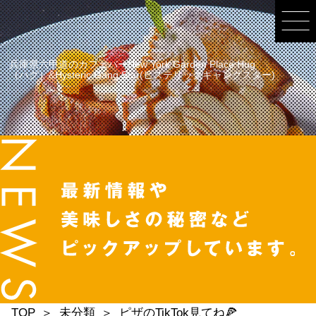
兵庫県六甲道のカフェバーNew York Garden Place Hug
（ハグ）&Hysteric Gang Star(ヒステリックギャングスター)
TOP
未分類
ピザのTikTok見てね🍕