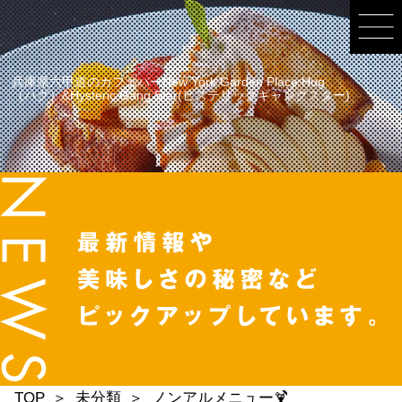
兵庫県六甲道のカフェバーNew York Garden Place Hug
（ハグ）&Hysteric Gang Star(ヒステリックギャングスター)
TOP
未分類
ノンアルメニュー🍹