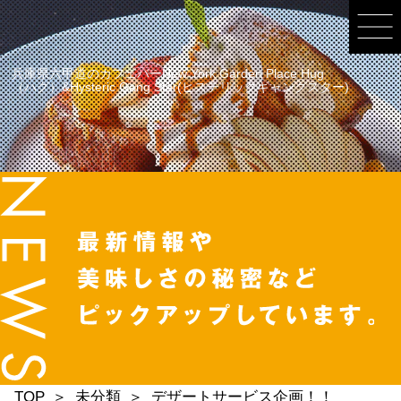
兵庫県六甲道のカフェバーNew York Garden Place Hug
（ハグ）&Hysteric Gang Star(ヒステリックギャングスター)
TOP
未分類
デザートサービス企画！！