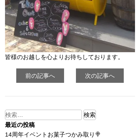
皆様のお越しを心よりお待ちしております。
前の記事へ
次の記事へ
検
索:
最近の投稿
14周年イベントお菓子つかみ取り🍭