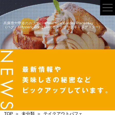
兵庫県六甲道のカフェバーNew York Garden Place Hug
（ハグ）&Hysteric Gang Star(ヒステリックギャングスター)
TOP
未分類
テイクアウトパフェ