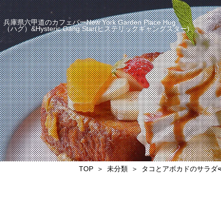
兵庫県六甲道のカフェバーNew York Garden Place Hug
（ハグ）&Hysteric Gang Star(ヒステリックギャングスター)
TOP
未分類
タコとアボカドのサラダ