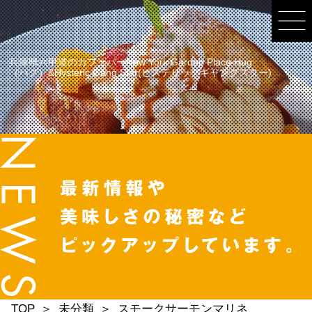
兵庫県六甲道のカフェバーNew York Garden Place Hug
（ハグ）&Hysteric Gang Star(ヒステリックギャングスター)
TOP
未分類
スモークサーモンマリネ