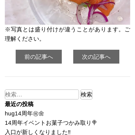
※写真とは盛り付けが違うことがあります。ご
理解ください。
前の記事へ
次の記事へ
検
索:
最近の投稿
hug14周年㊗🌼
14周年イベントお菓子つかみ取り🍭
入口が新しくなりました‼