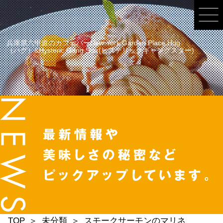
兵庫県六甲道のカフェバーNew York Garden Place Hug
（ハグ）&Hysteric Gang Star(ヒステリックギャングスター)
TOP
未分類
スモークサーモンのマリネ