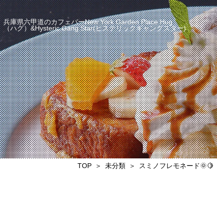
兵庫県六甲道のカフェバーNew York Garden Place Hug
（ハグ）&Hysteric Gang Star(ヒステリックギャングスター)
TOP
未分類
スミノフレモネード🌞🍋