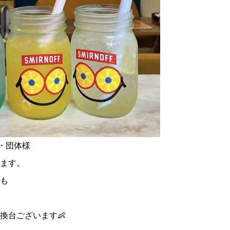
・団体様
ます。
も
換台ございます👶