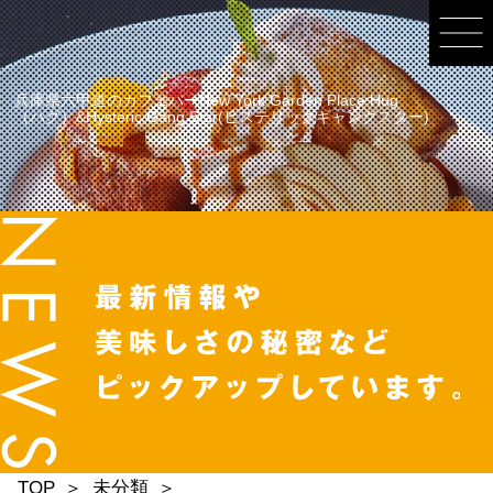
兵庫県六甲道のカフェバーNew York Garden Place Hug
（ハグ）&Hysteric Gang Star(ヒステリックギャングスター)
TOP
未分類