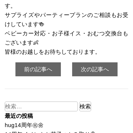
す。
サプライズやパーティープランのご相談もお受
けしています🍻
ベビーカー対応・お子様イス・おむつ交換台も
ございます👶
皆様のお越しをお待ちしております。
前の記事へ
次の記事へ
検
索:
最近の投稿
hug14周年㊗🌼