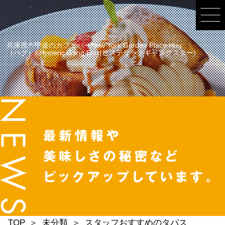
兵庫県六甲道のカフェバーNew York Garden Place Hug
（ハグ）&Hysteric Gang Star(ヒステリックギャングスター)
TOP
未分類
スタッフおすすめのタパス