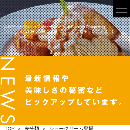
兵庫県六甲道のカフェバーNew York Garden Place Hug
（ハグ）&Hysteric Gang Star(ヒステリックギャングスター)
TOP
未分類
シュークリーム登場