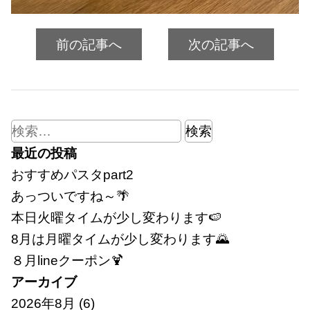
前の記事へ
次の記事へ
検
索:
最近の投稿
おすすめパスタpart2
あっついですね～🌴
本日火曜タイムが少し変わります🍉
8月は月曜タイムが少し変わります🌄
８月lineクーポン🍹
アーカイブ
2026年8月
(6)