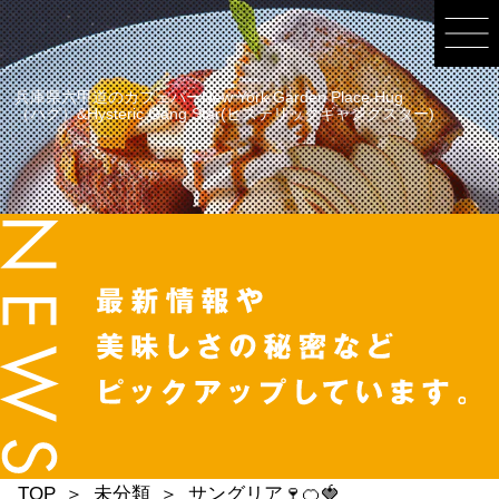
兵庫県六甲道のカフェバーNew York Garden Place Hug
（ハグ）&Hysteric Gang Star(ヒステリックギャングスター)
TOP
未分類
サングリア🍷🍊🍓