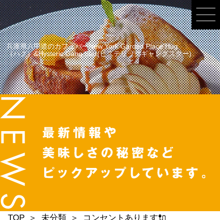
兵庫県六甲道のカフェバーNew York Garden Place Hug
（ハグ）&Hysteric Gang Star(ヒステリックギャングスター)
TOP
未分類
コンセントあります🔌