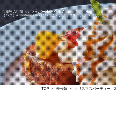
兵庫県六甲道のカフェバーNew York Garden Place Hug
（ハグ）&Hysteric Gang Star(ヒステリックギャングスター)
TOP
未分類
クリスマスパーティー、忘