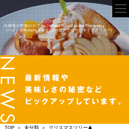
兵庫県六甲道のカフェバーNew York Garden Place Hug
（ハグ）&Hysteric Gang Star(ヒステリックギャングスター)
TOP
未分類
クリスマスツリー🎄