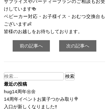
サプライズやパーティープランのご相談もお受
けしています🍻
ベビーカー対応・お子様イス・おむつ交換台も
ございます👶
皆様のお越しをお待ちしております。
前の記事へ
次の記事へ
検
索:
最近の投稿
hug14周年㊗🌼
14周年イベントお菓子つかみ取り🍭
入口が新しくなりました‼