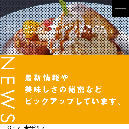
兵庫県六甲道のカフェバーNew York Garden Place Hug
（ハグ）&Hysteric Gang Star(ヒステリックギャングスター)
TOP
未分類