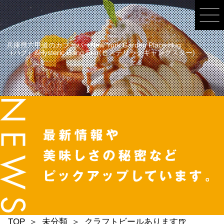
兵庫県六甲道のカフェバーNew York Garden Place Hug
（ハグ）&Hysteric Gang Star(ヒステリックギャングスター)
TOP
未分類
クラフトビールあります🍺