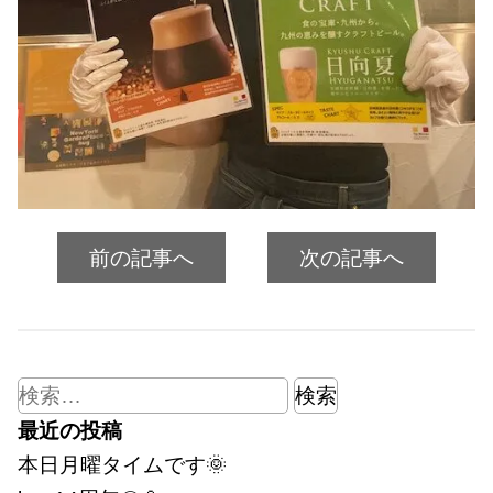
前の記事へ
次の記事へ
検
索:
最近の投稿
本日月曜タイムです🌞