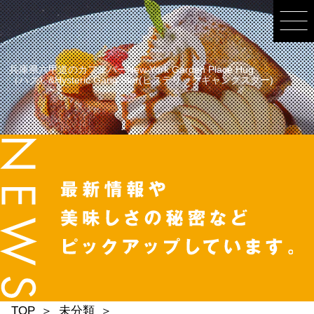
兵庫県六甲道のカフェバーNew York Garden Place Hug
（ハグ）&Hysteric Gang Star(ヒステリックギャングスター)
TOP
未分類